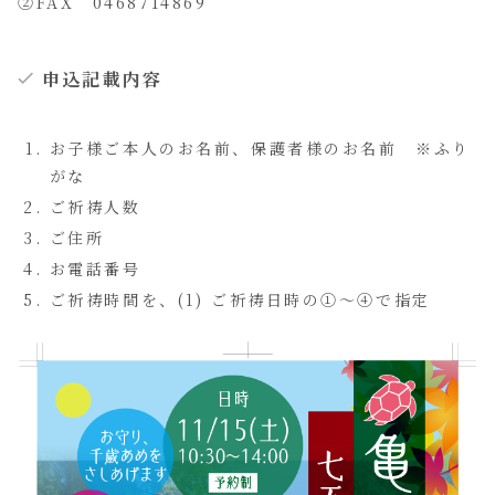
②FAX 0468714869
申込記載内容
お子様ご本人のお名前、保護者様のお名前 ※ふり
がな
ご祈祷人数
ご住所
お電話番号
ご祈祷時間を、(1) ご祈祷日時の①〜④で指定